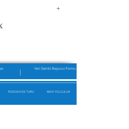
kiralayan Genç Seyahat
. Ve Tic. Ltd.Şti.. bu
 tanımlanan vasıtayı (bu
” olarak belirtilecektir)
adresi geçen kiracıya
cı, vasıtayı bu sözleşmede
ra uygun olarak kullanmayı
dönüş istasyonu vs.) kira
ası
Veri Sahibi Başvuru Formu
e genel satış koşullarını
an ve taahhüt eder.
akla kiracı şahsına ait ve
nan tüm yükümlülükleri
RODOS-KOS TURU
MAVİ YOLCULUK
Kiracının sözleşme üzerine
e yapılan tüm bildirimler
ır.
tepnesini, tüm lastikleri,
leri, aksesuar ve
ikte teslim aldığı gibi