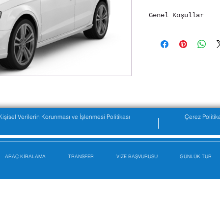
Genel Koşullar
İşbu sözleşme ile 
Ulaştırma Tur. San
kira sözleşmesinde
sözleşmede “vasıta
sözleşmede adı ve 
kiralamıştır. Kira
belirtilen koşulla
(kiralama süresi, 
Kişisel Verilerin Korunması ve İşlenmesi Politikası
Çerez Politik
ücretini ödemeyi v
kabul ettiğini bey
Sözleşmeyi imzalam
ARAÇ KİRALAMA
TRANSFER
VİZE BAŞVURUSU
şahsından kaynakla
GÜNLÜK TUR
kabul etmiş olur. 
beyan ettiği adres
geçerli sayılacakt
Kiracı vasıtayı, s
vasıtaya ait belge
teçhizatı ile birl