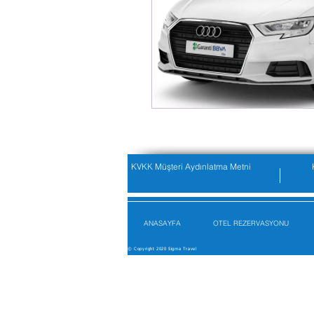
KVKK Müşteri Aydınlatma Metni
ANASAYFA
OTEL REZERVASYONU
© Copyright 2020 Sigma Travel